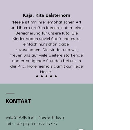
Kaja, Kita Balsterhörn
"Neele ist mit ihrer emphatischen Art
und ihrem großen Ideenreichtum eine
Bereicherung für unsere Kita. Die
Kinder haben soviel Spaß und es ist
einfach nur schön dabei
zuzuschauen. Die Kinder und wir,
freuen uns auf viele weitere stärkende
und ermutigende Stunden bei uns in
der Kita. Höre niemals damit auf liebe
Neele."
KONTAKT
wild.STARK.frei
​​ Neele Tiltsch
Tel.: +
49 (0) 160 922 157 37