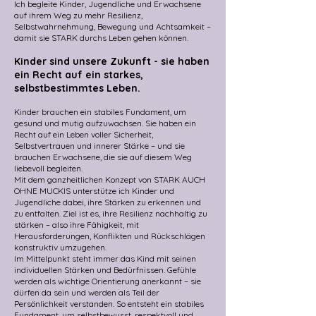
Ich begleite Kinder, Jugendliche und Erwachsene
auf ihrem Weg zu mehr Resilienz,
Selbstwahrnehmung, Bewegung und Achtsamkeit –
damit sie STARK durchs Leben gehen können.
Kinder sind unsere Zukunft - sie haben
ein Recht auf ein starkes,
selbstbestimmtes Leben.
Kinder
brauchen ein stabiles Fundament, um
gesund und mutig aufzuwachsen. Sie haben ein
Recht auf ein Leben voller Sicherheit,
Selbstvertrauen und innerer Stärke – und sie
brauchen Erwachsene, die sie auf diesem Weg
liebevoll begleiten.
Mit dem ganzheitlichen Konzept von STARK AUCH
OHNE MUCKIS unterstütze ich Kinder und
Jugendliche dabei, ihre Stärken zu erkennen und
zu entfalten.
Ziel ist es, ihre Resilienz nachhaltig zu
stärken –
also ihre Fähigkeit, mit
Herausforderungen, Konflikten und Rückschlägen
konstruktiv umzugehen.
​Im Mittelpunkt steht immer das Kind mit seinen
individuellen Stärken und Bedürfnissen. Gefühle
werden als wichtige Orientierung anerkannt – sie
dürfen da sein und werden als Teil der
Persönlichkeit verstanden. So entsteht ein stabiles
Fundament, um selbstbewusst, respektvoll und