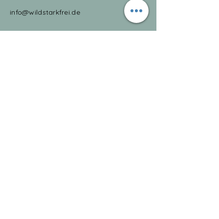
info@wildstarkfrei.de
Namen eingeben
E-Mail-Adresse eingeben
Betreff eingeben
Nachricht